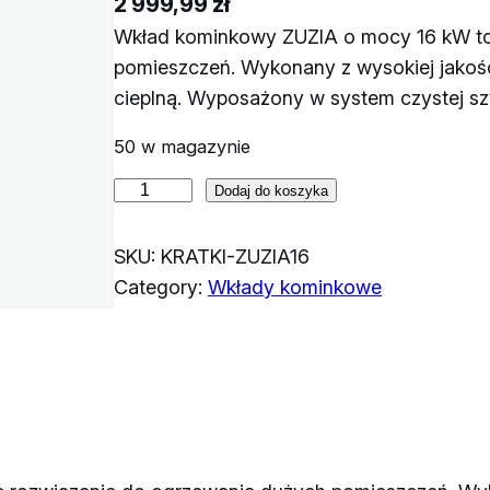
2 999,99
zł
Wkład kominkowy ZUZIA o mocy 16 kW to 
pomieszczeń. Wykonany z wysokiej jakośc
cieplną. Wyposażony w system czystej sz
50 w magazynie
i
Dodaj do koszyka
l
o
SKU:
KRATKI-ZUZIA16
ś
Category:
Wkłady kominkowe
ć
W
k
ł
a
d