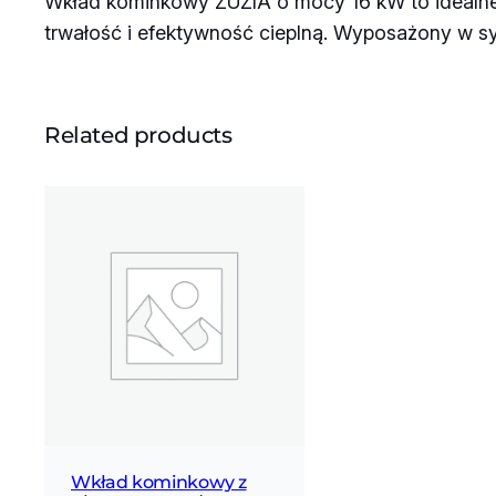
Wkład kominkowy ZUZIA o mocy 16 kW to idealne
trwałość i efektywność cieplną. Wyposażony w sy
Related products
Wkład kominkowy z