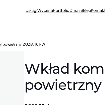
Usługi
Wycena
Portfolio
O nas
Sklep
Kontak
y powietrzny ZUZIA 16 kW
Wkład kom
powietrzny