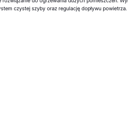
 rozwiązanie do ogrzewania dużych pomieszczeń. Wyko
k
stem czystej szyby oraz regulację dopływu powietrza.
o
m
i
n
k
o
w
y
p
o
w
i
e
t
r