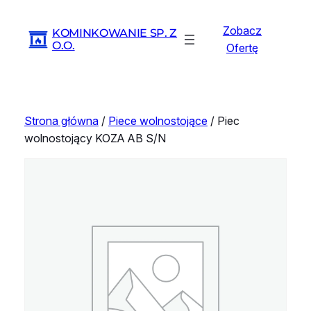
Przejdź
do
Zobacz
KOMINKOWANIE SP. Z
treści
O.O.
Ofertę
Strona główna
/
Piece wolnostojące
/ Piec
wolnostojący KOZA AB S/N