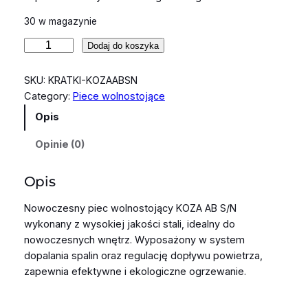
30 w magazynie
i
Dodaj do koszyka
l
o
SKU:
KRATKI-KOZAABSN
ś
Category:
Piece wolnostojące
ć
Opis
P
i
Opinie (0)
e
c
Opis
w
o
Nowoczesny piec wolnostojący KOZA AB S/N
l
wykonany z wysokiej jakości stali, idealny do
n
nowoczesnych wnętrz. Wyposażony w system
o
dopalania spalin oraz regulację dopływu powietrza,
s
zapewnia efektywne i ekologiczne ogrzewanie.
t
o