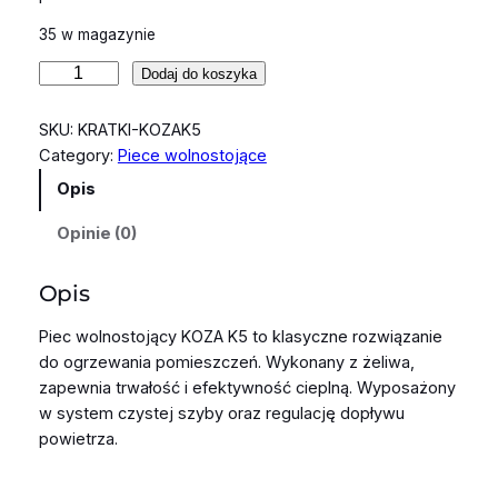
35 w magazynie
i
Dodaj do koszyka
l
o
SKU:
KRATKI-KOZAK5
ś
Category:
Piece wolnostojące
ć
Opis
P
i
Opinie (0)
e
c
Opis
w
o
Piec wolnostojący KOZA K5 to klasyczne rozwiązanie
l
do ogrzewania pomieszczeń. Wykonany z żeliwa,
n
zapewnia trwałość i efektywność cieplną. Wyposażony
o
w system czystej szyby oraz regulację dopływu
s
powietrza.
t
o