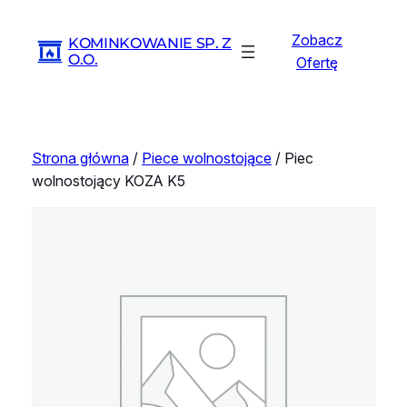
Przejdź
do
Zobacz
KOMINKOWANIE SP. Z
treści
O.O.
Ofertę
Strona główna
/
Piece wolnostojące
/ Piec
wolnostojący KOZA K5